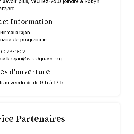
 savoir plus, veuillez-vous joindre à Robyn
arajan:
act Information
Nirmallarajan
nnaire de programme
6) 578-1952
rmallarajan@woodgreen.org
es d’ouverture
i au vendredi, de 9 h à 17 h
vice Partenaires