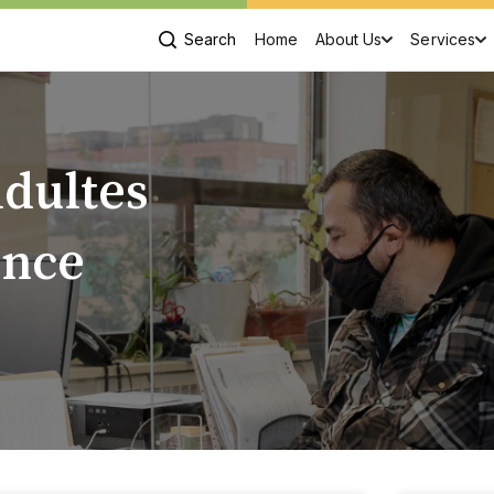
Search
Home
About Us
Services
Adultes
ence