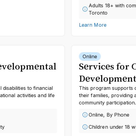
Adults 18+ with comp
Toronto
Learn More
Online
Developmental
Services for 
Developmenta
sabilities to financial
This program supports ch
ional activities and life
their families, providing
community participation.
Online, By Phone
ty
Children under 18 wi