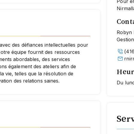
Pour en
Nirmall
Cont
Robyn 
Gestio
avec des défiances intellectuelles pour
(41
otre équipe fournit des ressources
rni
ements abordables, des services
ons également des ateliers afin de
Heur
vie, telles que la résolution de
vation des relations saines.
Du lund
Ser