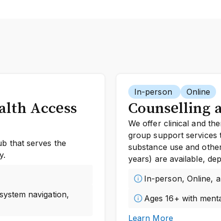
In-person
Online
lth Access
Counselling 
We offer clinical and t
group support services t
 that serves the
substance use and other
y.
years) are available, de
In-person, Online, 
system navigation,
Ages 16+ with menta
Learn More